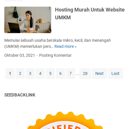
J
t
o
u
T
Hosting Murah Untuk Website
f
a
a
UMKM
T
l
h
h
a
u
i
n
n
n
d
i
Memulai sebuah usaha berskala mikro, kecil, dan menengah
g
i
n
(UMKM) memerlukan pers…
Read more »
H
(
S
i
o
I
Oktober 03, 2021
Posting Komentar
h
s
o
o
t
T
p
i
)
1
2
3
4
5
6
7
...
28
Next
Last
e
n
d
e
g
i
a
M
S
g
SEEDBACKLINK
u
e
a
r
k
r
a
i
C
h
t
e
U
a
p
n
r
a