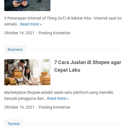
o
l
o
5 Penerapan Internet of Thing (IoT) di Sekitar Kita - Internet saat ini
g
semaki…
Read more »
5
i
P
Oktober 16, 2021
Posting Komentar
V
e
i
n
n
e
Business
t
r
a
a
7 Cara Jualan di Shopee agar
g
p
Cepat Laku
e
a
R
n
e
I
s
n
Marketplace Shopee adalah salah satu platform yang memiliki
t
t
banyak pengguna dan…
Read more »
7
a
e
C
u
Oktober 10, 2021
Posting Komentar
r
a
r
n
r
a
e
a
n
Techno
t