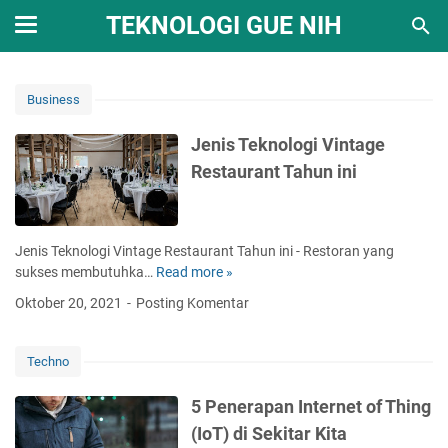
TEKNOLOGI GUE NIH
Business
Jenis Teknologi Vintage
Restaurant Tahun ini
Jenis Teknologi Vintage Restaurant Tahun ini - Restoran yang
sukses membutuhka…
Read more »
J
e
Oktober 20, 2021
Posting Komentar
n
i
s
Techno
T
e
5 Penerapan Internet of Thing
k
(IoT) di Sekitar Kita
n