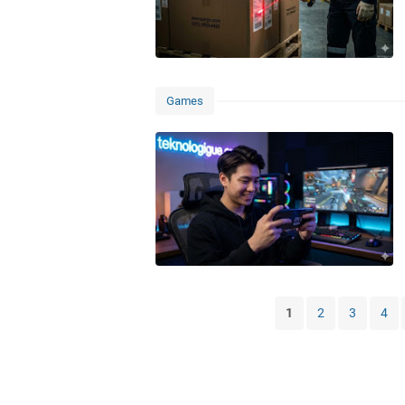
Games
1
2
3
4