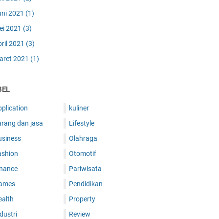
uni 2021
(1)
ei 2021
(3)
pril 2021
(3)
aret 2021
(1)
BEL
plication
kuliner
arang dan jasa
Lifestyle
usiness
Olahraga
ashion
Otomotif
inance
Pariwisata
ames
Pendidikan
ealth
Property
dustri
Review