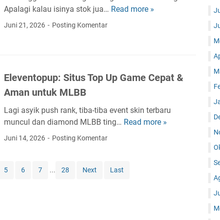
k
Apalagi kalau isinya stok jua…
Read more »
L
J
n
i
Juni 21, 2026
Posting Komentar
J
o
v
l
M
e
o
A
T
g
r
M
i
Eleventopup: Situs Top Up Game Cepat &
a
S
F
Aman untuk MLBB
c
t
J
k
r
Lagi asyik push rank, tiba-tiba event skin terbaru
i
D
e
muncul dan diamond MLBB ting…
Read more »
E
n
a
N
l
Juni 14, 2026
Posting Komentar
g
m
e
O
C
i
v
S
e
n
e
5
6
7
...
28
Next
Last
k
A
g
n
R
B
J
t
e
o
o
M
s
l
p