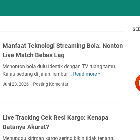
SE
Manfaat Teknologi Streaming Bola: Nonton
Live Match Bebas Lag
Menonton bola dulu identik dengan TV ruang tamu.
Kalau sedang di jalan, lembur,…
Read more »
M
a
Juni 23, 2026
Posting Komentar
n
f
a
a
Live Tracking Cek Resi Kargo: Kenapa
t
Datanya Akurat?
T
e
Menunggu kiriman kargo sering bikin tidak tenang.