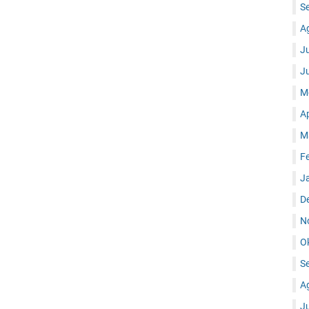
S
A
J
J
M
A
M
F
J
D
N
O
S
A
J