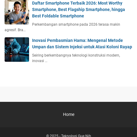
Daftar Smartphone Terbaik 2026: Most Worthy
Smartphone, Best Flagship Smartphone, hingga
Best Foldable Smartphone
Perkembangan smartphone pada 2026 terasa makin
agresif. Bra…
Inovasi Pembasmian Hama: Mengenal Metode
Umpan dan Sistem Injeksi untuk Atasi Koloni Rayap
Seiring berkembangnya teknologi konstruksi modern,
inovasi …
Home
© 2025 -
Teknologi Gue Nih